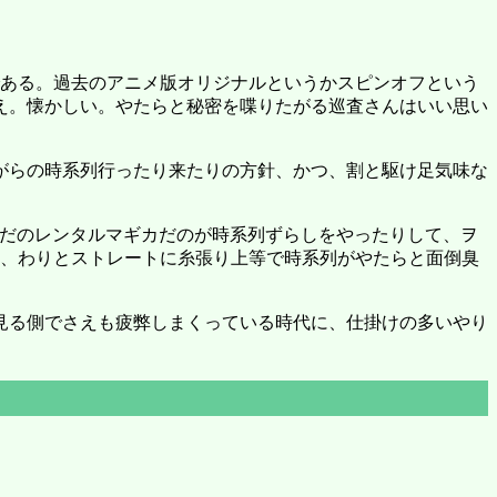
分である。過去のアニメ版オリジナルというかスピンオフという
え。懐かしい。やたらと秘密を喋りたがる巡査さんはいい思い
がらの時系列行ったり来たりの方針、かつ、割と駆け足気味な
ルヒだのレンタルマギカだのが時系列ずらしをやったりして、ヲ
て、わりとストレートに糸張り上等で時系列がやたらと面倒臭
見る側でさえも疲弊しまくっている時代に、仕掛けの多いやり