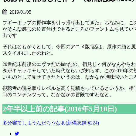
2019/01/05
ブギーポップの原作本を引っ張り出してきた。ちなみに、この引
かそんな感じの位置付けであるところのファントムを見てい
出です
それはともかくとして、今回のアニメ版1話は、原作の頭と
スタイルにしたのねと。
20世紀末前後のエヴァだのlainだの、初見じゃ何がなん
タがキャッキャしていた時代ならいざ知らず、この2019年
いものとして見せてきたというのは、なかなか興味深いとこ
視聴者の読み取りレベルを高く見積もっているというか、相
口のコンテンツって、なかなかの冒険ですわなと。
2年半以上前の記事(2016年5月10日)
多分寝てしまうんだろうなあ(新備忘録 #224)