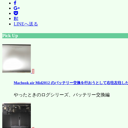
B!
LINEへ送る
Pick Up
1
Macbook air Mid2012 のバッテリー交換を行おうとして右往左往
やったときのログシリーズ、バッテリー交換編