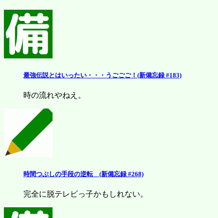
最強伝説とはいったい・・・うごごご！(新備忘録 #183)
時の流れやねえ。
時間つぶしの手段の逆転 (新備忘録 #268)
完全に脱テレビっ子かもしれない。