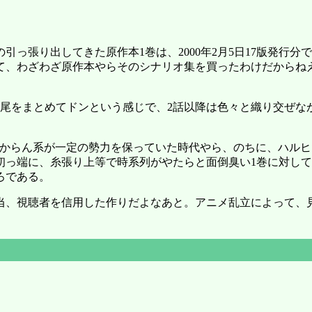
っ張り出してきた原作本1巻は、2000年2月5日17版発行
て、わざわざ原作本やらそのシナリオ集を買ったわけだからね
尻尾をまとめてドンという感じで、2話以降は色々と織り交ぜな
やらわからん系が一定の勢力を保っていた時代やら、のちに、ハ
の初っ端に、糸張り上等で時系列がやたらと面倒臭い1巻に対し
ろである。
当、視聴者を信用した作りだよなあと。アニメ乱立によって、