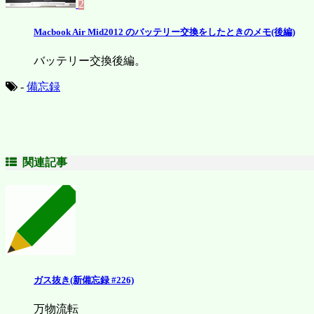
2
Macbook Air Mid2012 のバッテリー交換をしたときのメモ(後編)
バッテリー交換後編。
-
備忘録
関連記事
ガス抜き(新備忘録 #226)
万物流転