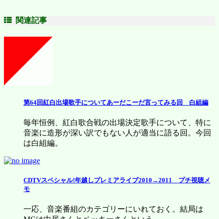
関連記事
第64回紅白出場歌手についてあーだこーだ言ってみる回 白組編
毎年恒例、紅白歌合戦の出場決定歌手について、特に
音楽に造形が深い訳でもない人が適当に語る回。今回
は白組編。
CDTVスペシャル!年越しプレミアライブ2010→2011 プチ視聴メ
モ
一応、音楽番組のカテゴリーにいれておく。結局は