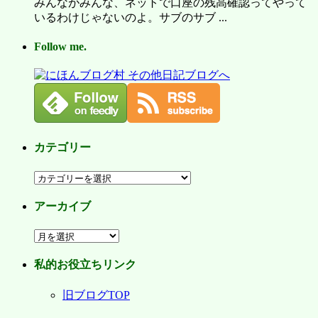
みんながみんな、ネットで口座の残高確認ってやって
いるわけじゃないのよ。サブのサブ ...
Follow me.
カテゴリー
カ
テ
アーカイブ
ゴ
リ
ア
ー
ー
私的お役立ちリンク
カ
イ
旧ブログTOP
ブ