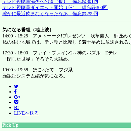
テレビ視聴量減少への道（仮） 備忘録301回
テレビ視聴量ダイエット開始（仮） 備忘録300回
確かに最近飲まなくなったなあ 備忘録299回
気になる番組（地上波）
14:00～15:25 アメトーーク!プレゼンツ 浅草芸人 師匠め
私の住む地域では、テレ朝と比較して若干早めに放送される
17:30～18:00 ファイ・ブレイン2～神のパズル Eテレ
「閉じた世界」そろそろ大詰め。
19:00～19:58 ほこ×たて フジ系
顔認証システム編が気になる。
B!
LINEへ送る
Pick Up