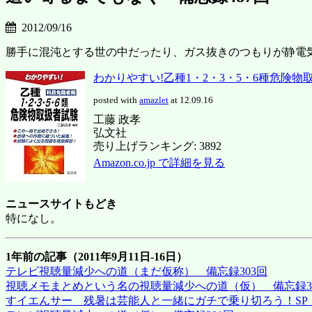
2012/09/16
勝手に混沌とする世の中だったり、ガス抜きのつもりが静電
わかりやすい!乙種1・2・3・5・6種危険物取扱
posted with
amazlet
at 12.09.16
工藤 政孝
弘文社
売り上げランキング: 3892
Amazon.co.jp で詳細を見る
ニュースサイトもどき
特になし。
1年前の記事（2011年9月11日-16日）
テレビ視聴量減少への道（まだ仮称） 備忘録303回
視聴メモまとめという名の視聴量減少への道（仮） 備忘録3
すイエんサー 残暑は芸能人と一緒にガチで乗り切ろう！SP