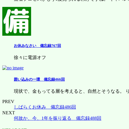
お休みなさい 備忘録767回
徐々に電源オフ
囲い込みの一環 備忘録466回
現状で、金もってる層を考えると、自然とそうなる。 りそ
PREV
しばらくお休み 備忘録486回
NEXT
何故か、今、1年を振り返る 備忘録488回