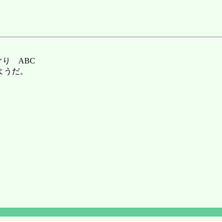
ぐり ABC
ようだ。