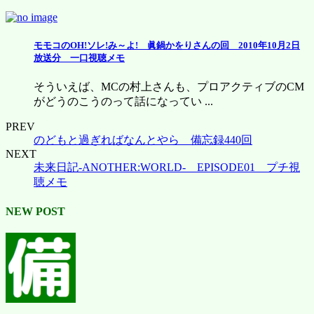
モモコのOH!ソレ!み～よ! 眞鍋かをりさんの回 2010年10月2日
放送分 一口視聴メモ
そういえば、MCの村上さんも、プロアクティブのCM
がどうのこうのって話になってい ...
PREV
のどもと過ぎればなんとやら 備忘録440回
NEXT
未来日記-ANOTHER:WORLD- EPISODE01 プチ視
聴メモ
NEW POST