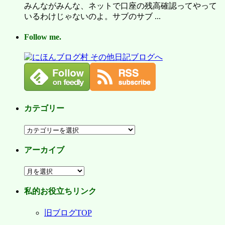
みんながみんな、ネットで口座の残高確認ってやって
いるわけじゃないのよ。サブのサブ ...
Follow me.
カテゴリー
カ
テ
アーカイブ
ゴ
リ
ア
ー
ー
私的お役立ちリンク
カ
イ
旧ブログTOP
ブ