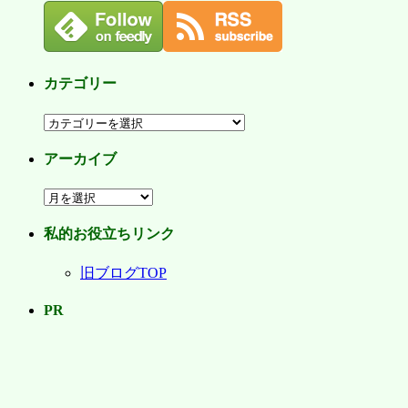
カテゴリー
カ
テ
アーカイブ
ゴ
リ
ア
ー
ー
私的お役立ちリンク
カ
イ
旧ブログTOP
ブ
PR