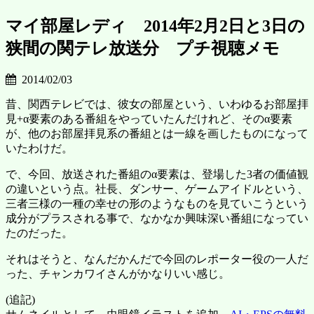
マイ部屋レディ 2014年2月2日と3日の
狭間の関テレ放送分 プチ視聴メモ
2014/02/03
昔、関西テレビでは、彼女の部屋という、いわゆるお部屋拝
見+α要素のある番組をやっていたんだけれど、そのα要素
が、他のお部屋拝見系の番組とは一線を画したものになって
いたわけだ。
で、今回、放送された番組のα要素は、登場した3者の価値観
の違いという点。社長、ダンサー、ゲームアイドルという、
三者三様の一種の幸せの形のようなものを見ていこうという
成分がプラスされる事で、なかなか興味深い番組になってい
たのだった。
それはそうと、なんだかんだで今回のレポーター役の一人だ
った、チャンカワイさんがかなりいい感じ。
(追記)