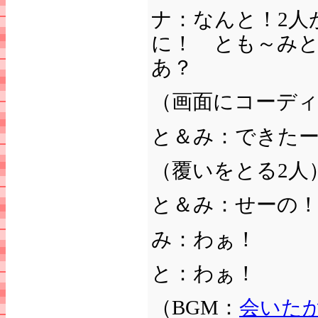
ナ：なんと！2人
に！ とも～み
あ？
（画面にコーデ
と＆み：できた
（覆いをとる2人
と＆み：せーの
み：わぁ！
と：わぁ！
（BGM：
会いた