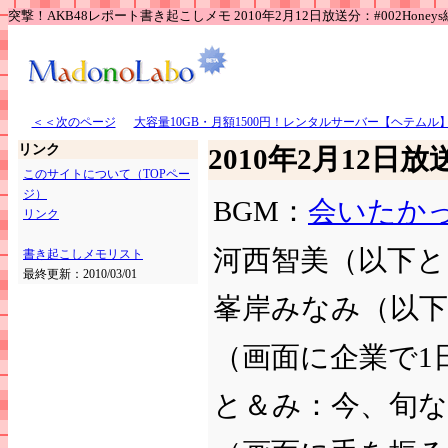
突撃！AKB48レポート書き起こしメモ 2010年2月12日放送分：#002Honeys
＜＜次のページ
大容量10GB・月額1500円！レンタルサーバー【ヘテムル
リンク
2010年2月12日放送
このサイトについて（TOPペー
ジ）
BGM：
会いたか
リンク
河西智美（以下と
書き起こしメモリスト
最終更新：2010/03/01
峯岸みなみ（以
（画面に企業で1
と＆み：今、旬な