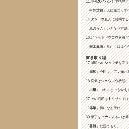
11.率先
スイハン
して指導す
「率先
垂範
」人に先立って
14.
タントウ
直入に質問する
「
単刀
直入」いきなり本題
16.どちらも
ドウコウ
異曲だ
「
同工異曲
」見かけは違う
書き取り編
17.県民への
シュウチ
を図り
「
周知
」今回は、広く知れ
18.病気は
ショウコウ
状態に
「
小康
」コヤスとでも覚え
27.その判断は
トクサク
では
「
得策
」得になる策ね。
30.相手を
ヒナン
するのは簡
「
非難
」批難でも可。