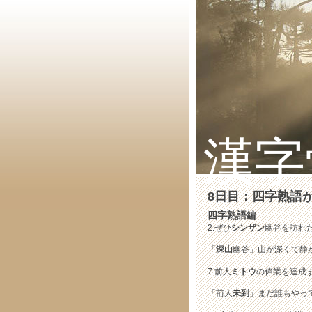
漢字
8日目：四字熟語
四字熟語編
2.ぜひ
シンザン
幽谷を訪れ
「
深山
幽谷」山が深くて静
7.前人
ミトウ
の偉業を達成
「前人
未到
」まだ誰もやっ