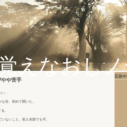
覚えなおしノ
広告や
がやや苦手
たい。
かな谷。初めて聞いた。
する。
ていないこと。前人未踏でも可。