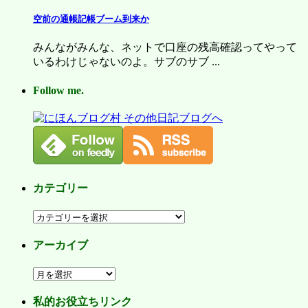
空前の通帳記帳ブーム到来か
みんながみんな、ネットで口座の残高確認ってやって
いるわけじゃないのよ。サブのサブ ...
Follow me.
カテゴリー
カ
テ
アーカイブ
ゴ
リ
ア
ー
ー
私的お役立ちリンク
カ